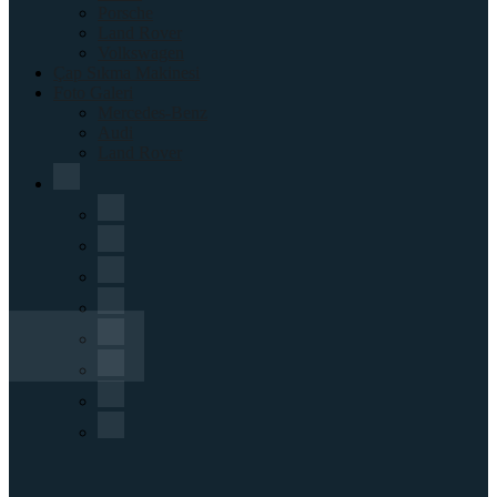
Porsche
Land Rover
Volkswagen
Çap Sıkma Makinesi
Foto Galeri
Mercedes-Benz
Audi
Land Rover