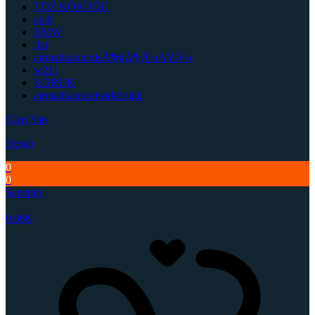
TOZ KÖRÜĞÜ
audi
BMW
fiat
airmatikamortisÃ¶rkÃ¶rÃ¼ÄŸÃ¼
w211
KÖRÜK
airmatikamortisörkörüğü
Giriş Yap
Hesap
0
0
Sepetim
0.00
₺