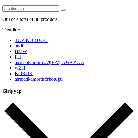
Out of a total of 38 products:
Trendler:
TOZ KÖRÜĞÜ
audi
BMW
fiat
airmatikamortisÃ¶rkÃ¶rÃ¼ÄŸÃ¼
w211
KÖRÜK
airmatikamortisörkörüğü
Giriş yap