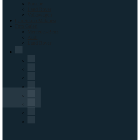
Porsche
Land Rover
Volkswagen
Çap Sıkma Makinesi
Foto Galeri
Mercedes-Benz
Audi
Land Rover