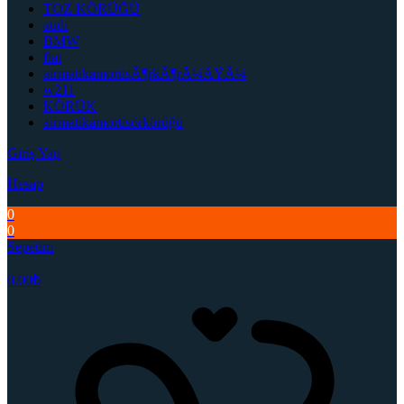
TOZ KÖRÜĞÜ
audi
BMW
fiat
airmatikamortisÃ¶rkÃ¶rÃ¼ÄŸÃ¼
w211
KÖRÜK
airmatikamortisörkörüğü
Giriş Yap
Hesap
0
0
Sepetim
0.00
₺